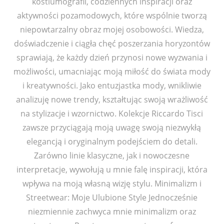
kostiumografii, codziennych inspiracji oraz
aktywności pozamodowych, które wspólnie tworzą
niepowtarzalny obraz mojej osobowości. Wiedza,
doświadczenie i ciągła chęć poszerzania horyzontów
sprawiają, że każdy dzień przynosi nowe wyzwania i
możliwości, umacniając moją miłość do świata mody
i kreatywności. Jako entuzjastka mody, wnikliwie
analizuję nowe trendy, kształtując swoją wrażliwość
na stylizacje i wzornictwo. Kolekcje Riccardo Tisci
zawsze przyciągają moją uwagę swoją niezwykłą
elegancją i oryginalnym podejściem do detali.
Zarówno linie klasyczne, jak i nowoczesne
interpretacje, wywołują u mnie falę inspiracji, która
wpływa na moją własną wizję stylu. Minimalizm i
Streetwear: Moje Ulubione Style Jednocześnie
niezmiennie zachwyca mnie minimalizm oraz