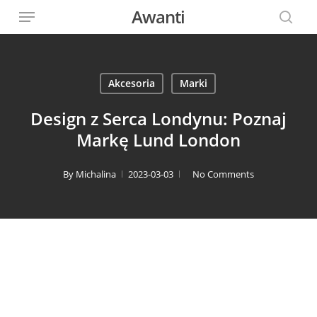
Menu
Skip
Awanti
to
sear
main
content
Akcesoria
Marki
Design z Serca Londynu: Poznaj
Markę Lund London
By
Michalina
2023-03-03
No Comments