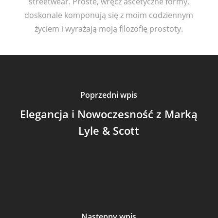
streetwear. Proste, wręcz ascetyczne formy,
doskonale komponują się z moim codziennym
życiem i wyrażają moją filozofię prostoty.
Poprzedni wpis
Elegancja i Nowoczesność z Marką
Lyle & Scott
Następny wpis