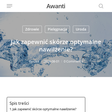
Menu
Skip
Awanti
to
sear
main
content
Zdrowie
Pielęgnacja
Uroda
Jak zapewnić skórze optymalne
nawilżenie?
By
Lisa
2024-08-01
0 Comments
Spis treści
Jak zapewnić skórze optymalne nawilżenie?