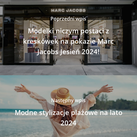
Poprzedni wpis
Modelki niczym postaci z
kreskówek na pokazie Marc
Jacobs Jesień 2024!
Następny wpis
Modne stylizacje plażowe na lato
2024