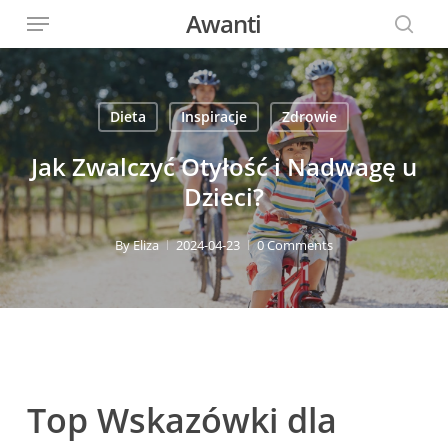
Menu
Skip
Awanti
to
sear
main
content
Dieta
Inspiracje
Zdrowie
Jak Zwalczyć Otyłość i Nadwagę u
Dzieci?
By
Eliza
2024-04-23
0 Comments
Top Wskazówki dla