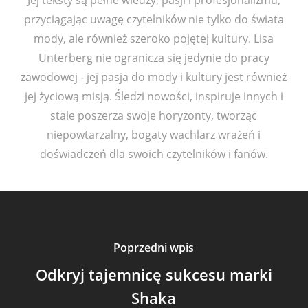
przyciągając uwagę czytelników nie tylko do świata
mody, ale również szeroko pojętej kultury. Lisa
Unterberg nie ogranicza się jedynie do pracy
zawodowej - jej pasja do mody i kultury jest również
jej życiową misją. Śledzi nowości, inspiruje innych i
stale poszerza swoje horyzonty, tworząc
niepowtarzalny, bogaty wachlarz wrażeń i
doświadczeń dla swoich czytelników i fanów.
Poprzedni wpis
Odkryj tajemnicę sukcesu marki
Shaka