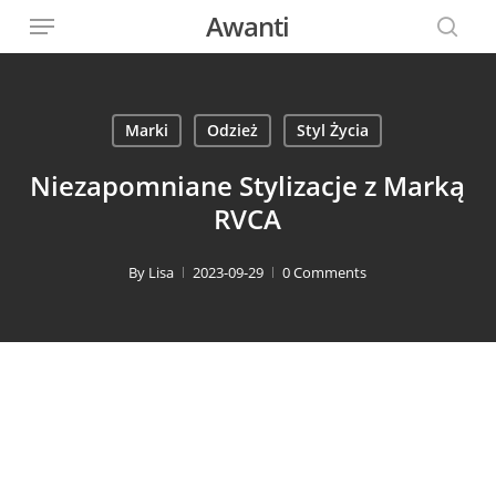
Menu
Skip
Awanti
to
sear
main
content
Marki
Odzież
Styl Życia
Niezapomniane Stylizacje z Marką
RVCA
By
Lisa
2023-09-29
0 Comments