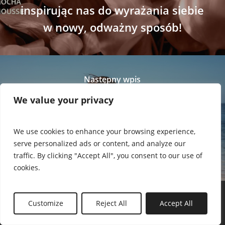
inspirując nas do wyrażania siebie
w nowy, odważny sposób!
Następny wpis
Letnia magia: Jakie trendy
We value your privacy
plażowe wybrać, aby olśniewać na
piasku i czuć się pewnie w
We use cookies to enhance your browsing experience,
serve personalized ads or content, and analyze our
każdym stylu?
traffic. By clicking "Accept All", you consent to our use of
cookies.
Customize
Reject All
Accept All