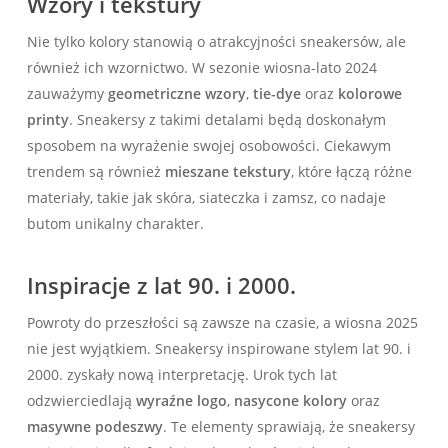
Wzory i tekstury
Nie tylko kolory stanowią o atrakcyjności sneakersów, ale
również ich wzornictwo. W sezonie wiosna-lato 2024
zauważymy
geometriczne wzory
,
tie-dye
oraz
kolorowe
printy
. Sneakersy z takimi detalami będą doskonałym
sposobem na wyrażenie swojej osobowości. Ciekawym
trendem są również
mieszane tekstury
, które łączą różne
materiały, takie jak skóra, siateczka i zamsz, co nadaje
butom unikalny charakter.
Inspiracje z lat 90. i 2000.
Powroty do przeszłości są zawsze na czasie, a wiosna 2025
nie jest wyjątkiem. Sneakersy inspirowane stylem lat 90. i
2000. zyskały nową interpretację. Urok tych lat
odzwierciedlają
wyraźne logo
,
nasycone kolory
oraz
masywne podeszwy
. Te elementy sprawiają, że sneakersy