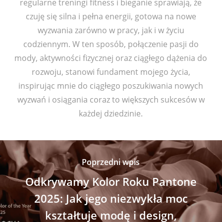
regularne treningi fitness i bieganie sprawiają, że
czuję się silna i pełna energii, gotowa na nowe
wyzwania zarówno w pracy, jak i w życiu
codziennym. W ten sposób, połączenie pasji do
mody, aktywności fizycznej oraz ciągłego dążenia do
rozwoju, stanowi fundament mojego życia,
inspirując mnie do ciągłego poszukiwania nowych
wyzwań i osiągania coraz to większych sukcesów w
każdej dziedzinie.
Poprzedni wpis
Odkrywamy Kolor Roku Pantone
2025: Jak jego niezwykła moc
kształtuje modę i design,