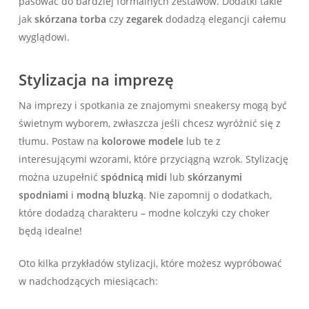
pasować do bardziej formalnych zestawów. Dodatki takie
jak
skórzana torba
czy
zegarek
dodadzą elegancji całemu
wyglądowi.
Stylizacja na imprezę
Na imprezy i spotkania ze znajomymi sneakersy mogą być
świetnym wyborem, zwłaszcza jeśli chcesz wyróżnić się z
tłumu. Postaw na
kolorowe modele
lub te z
interesującymi wzorami, które przyciągną wzrok. Stylizację
można uzupełnić
spódnicą midi
lub
skórzanymi
spodniami
i
modną bluzką
. Nie zapomnij o dodatkach,
które dodadzą charakteru – modne kolczyki czy choker
będą idealne!
Oto kilka przykładów stylizacji, które możesz wypróbować
w nadchodzących miesiącach: