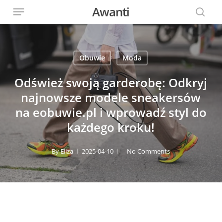
Menu
Skip
Awanti
to
sear
main
content
Obuwie
Moda
Odśwież swoją garderobę: Odkryj
najnowsze modele sneakersów
na eobuwie.pl i wprowadź styl do
każdego kroku!
By
Eliza
2025-04-10
No Comments