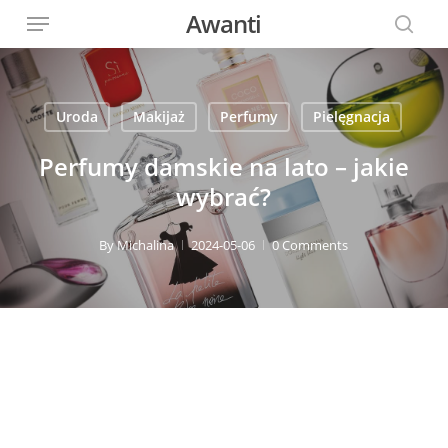
Menu
Skip
Awanti
to
sear
main
content
Uroda
Makijaż
Perfumy
Pielęgnacja
Perfumy damskie na lato – jakie
wybrać?
By
Michalina
2024-05-06
0 Comments