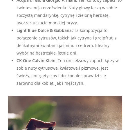
Acqua di Gioia Giorgio Armani:
Ten kultowy zapach to
kwintesencja orzeźwienia. Nuty głowy łączą w sobie
soczystą mandarynkę, cytrynę i zieloną herbatę,
tworząc uczucie morskiej bryzy.
Light Blue Dolce & Gabbana:
Ta kompozycja to
połączenie cytrusów, takich jak cytryna i grejpfrut, z
delikatnymi kwiatami jaśminu i cedrem. Idealny
wybór na beztroskie, letnie dni.
CK One Calvin Klein:
Ten uniseksowy zapach łączy w
sobie nuty cytrusowe, kwiatowe i piżmowe. Jest
świeży, energetyczny i doskonale sprawdzi się
zarówno dla kobiet, jak i mężczyzn.