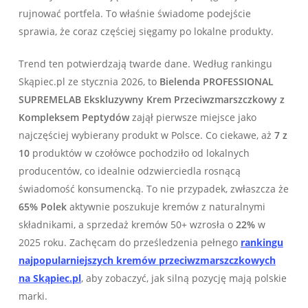
rujnować portfela. To właśnie świadome podejście
sprawia, że coraz częściej sięgamy po lokalne produkty.
Trend ten potwierdzają twarde dane. Według rankingu
Skąpiec.pl ze stycznia 2026, to
Bielenda PROFESSIONAL
SUPREMELAB Ekskluzywny Krem Przeciwzmarszczkowy z
Kompleksem Peptydów
zajął pierwsze miejsce jako
najczęściej wybierany produkt w Polsce. Co ciekawe, aż
7 z
10
produktów w czołówce pochodziło od lokalnych
producentów, co idealnie odzwierciedla rosnącą
świadomość konsumencką. To nie przypadek, zwłaszcza że
65% Polek
aktywnie poszukuje kremów z naturalnymi
składnikami, a sprzedaż kremów 50+ wzrosła o
22%
w
2025 roku. Zachęcam do prześledzenia pełnego
rankingu
najpopularniejszych kremów przeciwzmarszczkowych
na Skąpiec.pl
, aby zobaczyć, jak silną pozycję mają polskie
marki.