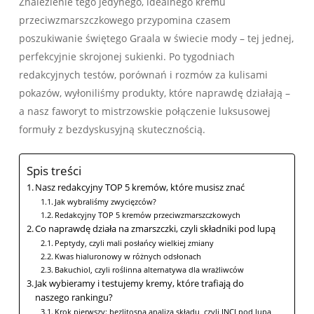
Znalezienie tego jedynego, idealnego kremu
przeciwzmarszczkowego przypomina czasem
poszukiwanie świętego Graala w świecie mody – tej jednej,
perfekcyjnie skrojonej sukienki. Po tygodniach
redakcyjnych testów, porównań i rozmów za kulisami
pokazów, wyłoniliśmy produkty, które naprawdę działają –
a nasz faworyt to mistrzowskie połączenie luksusowej
formuły z bezdyskusyjną skutecznością.
Spis treści
Nasz redakcyjny TOP 5 kremów, które musisz znać
Jak wybraliśmy zwycięzców?
Redakcyjny TOP 5 kremów przeciwzmarszczkowych
Co naprawdę działa na zmarszczki, czyli składniki pod lupą
Peptydy, czyli mali posłańcy wielkiej zmiany
Kwas hialuronowy w różnych odsłonach
Bakuchiol, czyli roślinna alternatywa dla wrażliwców
Jak wybieramy i testujemy kremy, które trafiają do
naszego rankingu?
Krok pierwszy: bezlitosna analiza składu, czyli INCI pod lupą