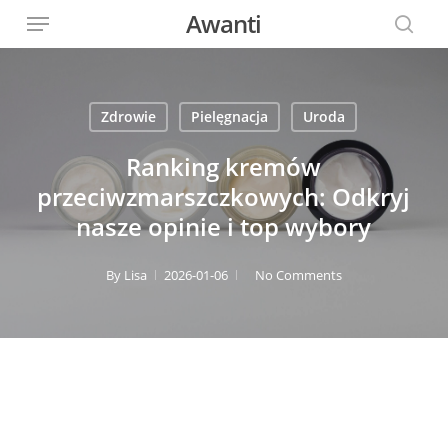
Menu
Skip
Awanti
to
sear
main
content
Zdrowie
Pielęgnacja
Uroda
Ranking kremów
przeciwzmarszczkowych: Odkryj
nasze opinie i top wybory
By
Lisa
2026-01-06
No Comments