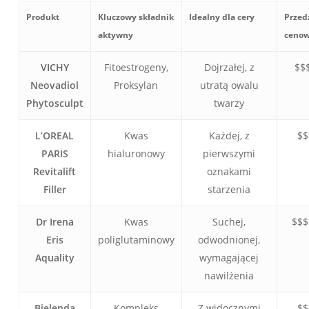
Produkt
Kluczowy składnik
Idealny dla cery
Przed
aktywny
ceno
VICHY
Fitoestrogeny,
Dojrzałej, z
$$
Neovadiol
Proksylan
utratą owalu
Phytosculpt
twarzy
L’OREAL
Kwas
Każdej, z
$$
PARIS
hialuronowy
pierwszymi
Revitalift
oznakami
Filler
starzenia
Dr Irena
Kwas
Suchej,
$$$
Eris
poliglutaminowy
odwodnionej,
Aquality
wymagającej
nawilżenia
Bielenda
Kompleks
Z widocznymi
$$