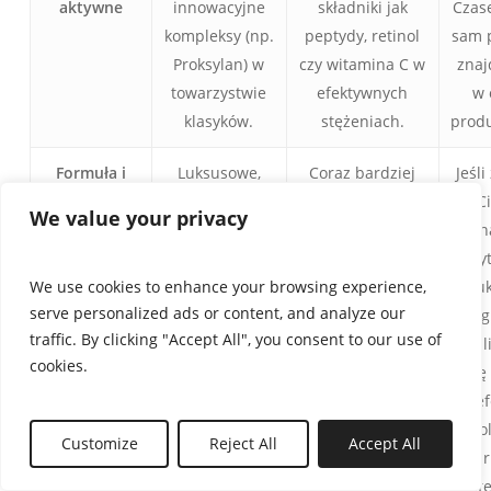
aktywne
innowacyjne
składniki jak
Czas
kompleksy (np.
peptydy, retinol
sam 
Proksylan) w
czy witamina C w
znaj
towarzystwie
efektywnych
w 
klasyków.
stężeniach.
prod
Formuła i
Luksusowe,
Coraz bardziej
Jeśli
konsystencja
jedwabiste
zaawansowane,
C
We value your privacy
tekstury,
przyjemne
dozn
szybko
formuły, choć
i ry
We use cookies to enhance your browsing experience,
wchłaniające
mogą być
lu
serve personalized ads or content, and analyze our
się formuły,
prostsze
wyg
traffic. By clicking "Accept All", you consent to our use of
często z
sensorycznie.
Jeśl
cookies.
wyszukanym
się
zapachem.
ef
po
Customize
Reject All
Accept All
mar
ust