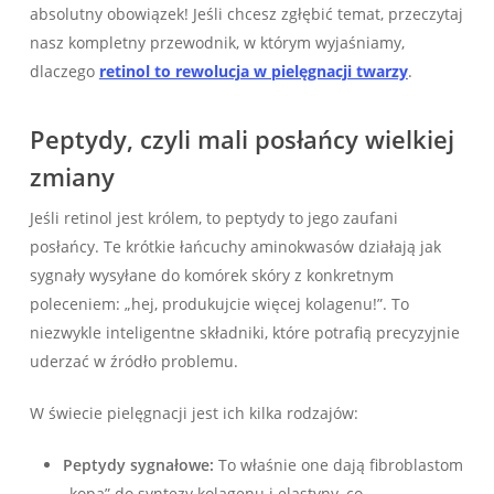
absolutny obowiązek! Jeśli chcesz zgłębić temat, przeczytaj
nasz kompletny przewodnik, w którym wyjaśniamy,
dlaczego
retinol to rewolucja w pielęgnacji twarzy
.
Peptydy, czyli mali posłańcy wielkiej
zmiany
Jeśli retinol jest królem, to peptydy to jego zaufani
posłańcy. Te krótkie łańcuchy aminokwasów działają jak
sygnały wysyłane do komórek skóry z konkretnym
poleceniem: „hej, produkujcie więcej kolagenu!”. To
niezwykle inteligentne składniki, które potrafią precyzyjnie
uderzać w źródło problemu.
W świecie pielęgnacji jest ich kilka rodzajów:
Peptydy sygnałowe:
To właśnie one dają fibroblastom
„kopa” do syntezy kolagenu i elastyny, co