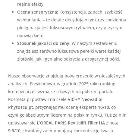
realne efekty.
Ocena sensoryczna:
Konsystencja, zapach, szybkość
wchłaniania – te detale decydują o tym, czy codzienna
pielęgnacja jest luksusowym rytuałem, czy przykrym
obowiązkiem.
Stosunek jakości do ceny:
W naszym zestawieniu
znajdziesz zarówno luksusowe perełki warte każdej
złotówki, jak i genialne odkrycia z drogeryjnej półki.
Nasze obserwacje znajdują potwierdzenie w niezależnych
analizach. Przykładowo, w grudniu 2025 roku ranking
kremów przeciwzmarszczkowych na polskim portalu
Kosmeta.pl postawił na czele
VICHY Neovadiol
Phytosculpt
, przyznając mu ocenę eksperta
10/10
, co
czyni go absolutnym liderem na polskim rynku. Tuż za nim
uplasował się
L’OREAL PARIS Revitalift Filler HA
z notą
9.9/10
, chwalony za imponującą koncentrację kwasu