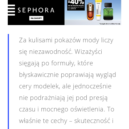
Za kulisami pokazów mody liczy
się niezawodność. Wizażyści
sięgają po formuły, które
błyskawicznie poprawiają wygląd
cery modelek, ale jednocześnie
nie podrażniają jej pod presją
czasu i mocnego oświetlenia. To
właśnie te cechy – skuteczność i