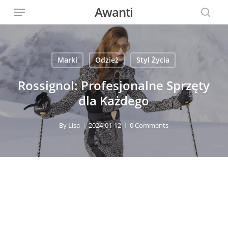
Menu
Skip
Awanti
to
sear
main
content
Marki
Odzież
Styl Życia
Rossignol: Profesjonalne Sprzęty
dla Każdego
By
Lisa
2024-01-12
0 Comments