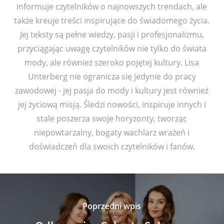
informuje czytelników o najnowszych trendach, ale
także kreuje treści inspirujące do świadomego życia.
Jej teksty są pełne wiedzy, pasji i profesjonalizmu,
przyciągając uwagę czytelników nie tylko do świata
mody, ale również szeroko pojętej kultury. Lisa
Unterberg nie ogranicza się jedynie do pracy
zawodowej - jej pasja do mody i kultury jest również
jej życiową misją. Śledzi nowości, inspiruje innych i
stale poszerza swoje horyzonty, tworząc
niepowtarzalny, bogaty wachlarz wrażeń i
doświadczeń dla swoich czytelników i fanów.
Poprzedni wpis