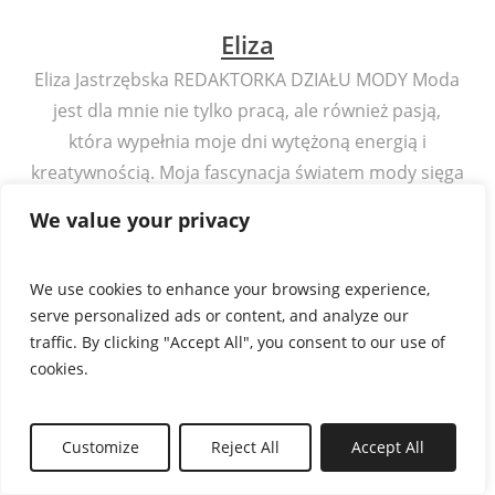
Eliza
Eliza Jastrzębska REDAKTORKA DZIAŁU MODY Moda
jest dla mnie nie tylko pracą, ale również pasją,
która wypełnia moje dni wytężoną energią i
kreatywnością. Moja fascynacja światem mody sięga
głęboko i z wypiekami na twarzy śledzę i inspiruję się
We value your privacy
najnowszymi kolekcjami projektantów takich jak
Riccardo Tisci dla Givenchy, Dior, Acne, Calvin Klein
We use cookies to enhance your browsing experience,
czy Rag & Bone. Jako entuzjastka mody, wnikliwie
serve personalized ads or content, and analyze our
analizuję nowe trendy, kształtując swoją wrażliwość
traffic. By clicking "Accept All", you consent to our use of
na stylizacje i wzornictwo. Kolekcje Riccardo Tisci
cookies.
zawsze przyciągają moją uwagę swoją niezwykłą
elegancją i oryginalnym podejściem do detali.
Customize
Reject All
Accept All
Zarówno linie klasyczne, jak i nowoczesne
interpretacje, wywołują u mnie falę inspiracji, która