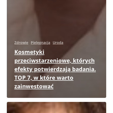
Zdrowie
Pielęgnacja
Uroda
Kosmetyki
przeciwstarzeniowe, których
efekty potwierdzają badania.
TOP 7, w które warto
zainwestować
Skuteczna
regeneracja