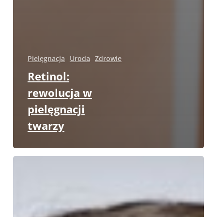
Pielęgnacja
Uroda
Zdrowie
Retinol:
rewolucja w
pielęgnacji
twarzy
Kosmetyki
przeciwstarzeniowe,
których
efekty
potwierdzają