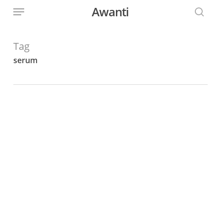
Menu
Skip
Awanti
to
sear
main
content
Tag
serum