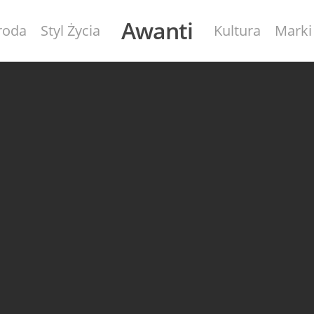
Awanti
roda
Styl Życia
Kultura
Marki