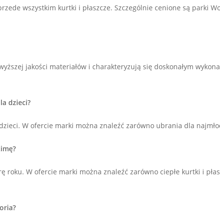
zede wszystkim kurtki i płaszcze. Szczególnie cenione są parki Wool
yższej jakości materiałów i charakteryzują się doskonałym wykonan
la dzieci?
dzieci. W ofercie marki można znaleźć zarówno ubrania dla najmłods
zimę?
ę roku. W ofercie marki można znaleźć zarówno ciepłe kurtki i płaszc
oria?