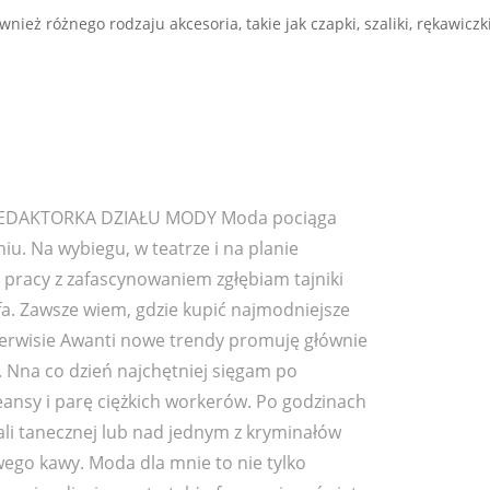
ież różnego rodzaju akcesoria, takie jak czapki, szaliki, rękawiczki,
 REDAKTORKA DZIAŁU MODY Moda pociąga
u. Na wybiegu, w teatrze i na planie
 pracy z zafascynowaniem zgłębiam tajniki
. Zawsze wiem, gdzie kupić najmodniejsze
serwisie Awanti nowe trendy promuję głównie
 Nna co dzień najchętniej sięgam po
eansy i parę ciężkich workerów. Po godzinach
ali tanecznej lub nad jednym z kryminałów
go kawy. Moda dla mnie to nie tylko