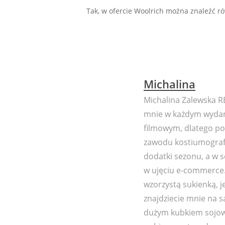
Tak, w ofercie Woolrich można znaleźć równ
Michalina
Michalina Zalewska
mnie w każdym wydani
filmowym, dlatego po
zawodu kostiumografa
dodatki sezonu, a w 
w ujęciu e-commerce.
wzorzystą sukienką, j
znajdziecie mnie na s
dużym kubkiem sojowe