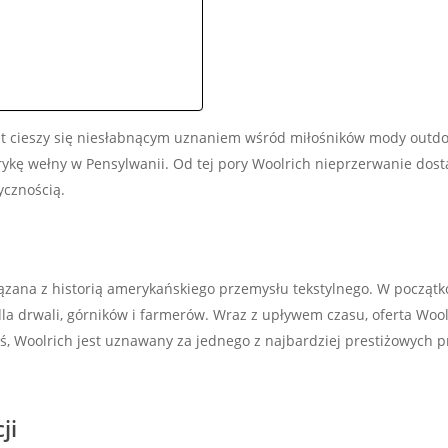
t cieszy się niesłabnącym uznaniem wśród miłośników mody outdooro
rykę wełny w Pensylwanii. Od tej pory Woolrich nieprzerwanie dost
ycznością.
iązana z historią amerykańskiego przemysłu tekstylnego. W początk
a drwali, górników i farmerów. Wraz z upływem czasu, oferta Woolr
iś, Woolrich jest uznawany za jednego z najbardziej prestiżowych
ji