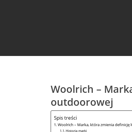
Woolrich – Marka
outdoorowej
Spis treści
Hit enter to search or ESC to close
Woolrich – Marka, która zmienia definicj
Historia marki