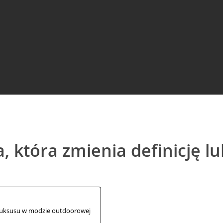
By
Michalina
0 Comments
, która zmienia definicję 
ę luksusu w modzie outdoorowej