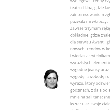
wybiegowe trendy czy 
teatru i kina, gdzie k
zainteresowaniem zgł
pozwala mi wkroczyć w
Zawsze trzymam rękę 
dokładnie, gdzie znal
dla serwisu Awanti, 
nowych trendów w kon
i wiedzą z czytelnik
wyrazistych elementó
wygodne jeansy oraz
wygodę i swobodę ru
wyrazu, który odzwier
godzinach, z dala od
mnie na sali taneczne
kształtując swoje ciał