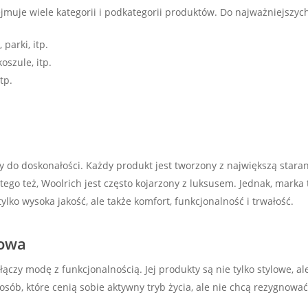
ejmuje wiele kategorii i podkategorii produktów. Do najważniejszych
 parki, itp.
oszule, itp.
tp.
y do doskonałości. Każdy produkt jest tworzony z największą stara
ego też, Woolrich jest często kojarzony z luksusem. Jednak, marka
ylko wysoka jakość, ale także komfort, funkcjonalność i trwałość.
rowa
ączy modę z funkcjonalnością. Jej produkty są nie tylko stylowe, al
sób, które cenią sobie aktywny tryb życia, ale nie chcą rezygnować z