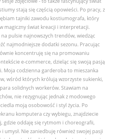
sesje zdjęciowe - to także fascynujący świat
ostiumy stają się częścią opowieści. Po pracy, z
ębiam tajniki zawodu kostiumografa, który
 magiczny świat kreacji i interpretacji.
na pulsie najnowszych trendów, wiedząc
eźć najmodniejsze dodatki sezonu. Pracując
głównie koncentruję się na promowaniu
tekście e-commerce, dzieląc się swoją pasją
ami. Moja codzienna garderoba to mieszanka
w, wśród których królują wzorzyste sukienki,
 para solidnych workerów. Stawiam na
chów, nie rezygnując jednak z modowego
ciedla moją osobowość i styl życia. Po
 ekranu komputera czy wybiegu, znajdziecie
j, gdzie oddaję się rytmom i choreografii,
o i umysł. Nie zaniedbuję również swojej pasji