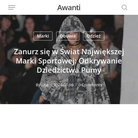
Menu
Skip
Awanti
to
sear
main
content
Marki
Obuwie
Odzież
Zanurz się w Świat Największej
Marki Sportowej: Odkrywanie
Dziedzictwa Pumy
By
Lisa
2024-01-16
0 Comments