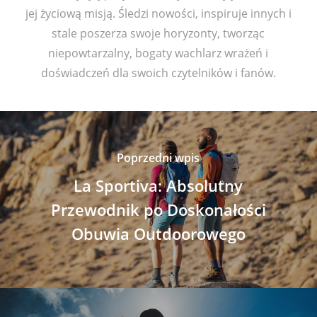
jej życiową misją. Śledzi nowości, inspiruje innych i
stale poszerza swoje horyzonty, tworząc
niepowtarzalny, bogaty wachlarz wrażeń i
doświadczeń dla swoich czytelników i fanów.
Poprzedni wpis
La Sportiva: Absolutny
Przewodnik po Doskonałości
Obuwia Outdoorowego