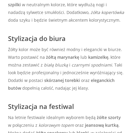
szpilki
w neutralnym kolorze, ‌które wydłużą nogi i
nadadzą sylwetce smukłości. Dodatkowo,
żółta‌ kopertówka
doda szyku i będzie świetnym akcentem⁤ kolorystycznym.
Stylizacja do biura
Żółty kolor ‌może być również modny i elegancki⁢ w biurze.
Warto postawić na
żółtą marynarkę
lub
kamizelkę
, które
można zestawić z
białą bluzką
i
czarnymi spodniami
. Taki‍
look będzie profesjonalny ​i jednocześnie wyróżniający się.
Dodatki w postaci
skórzanej torebki
oraz
eleganckich
⁤butów
dopełnią‍ całość, nadając jej klasy.
Stylizacja‌ na ‍festiwal
Na letnie festiwale‌ idealnym wyborem będą
żółte szorty
w połączeniu z
kolorowym topem
oraz
jeansową kurtką
.
Można dodać
żółte sneakersy
lub
klapki
, w ⁢zależności od