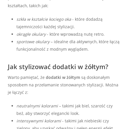
kształtach, takich jak:
szkła w kształcie kociego oka
-⁣ które ‍dodadzą
tajemniczości‌ każdej stylizacji.
okrągłe okulary
-⁣ które wprowadzą nutę retro.
sportowe okulary
– idealne dla aktywnych, które łączą
funkcjonalność z ⁢modnym wyglądem.
Jak stylizować dodatki w żółtym?
Warto pamiętać,​ że
dodatki w żółtym
są doskonałym
sposobem ⁤na przełamanie ‌stonowanych stylizacji. Można
je łączyć z:
neutralnymi kolorami
– takimi jak biel, szarość czy
beż, ⁣aby stworzyć elegancki look.
intensywnymi kolorami
​-⁢ takimi jak niebieski⁢ czy
zielony, aby uzyskać odważny i ⁢pełen energii efekt.