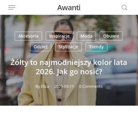
Menu
Skip
Awanti
to
sear
main
content
Akcesoria
Inspiracje
Moda
Obuwie
Odzież
Stylizacje
Trendy
Żółty to najmodniejszy kolor lata
2026. Jak go nosić?
By
Eliza
2026-05-11
0 Comments