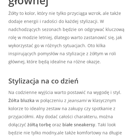
głównej
Żółty to kolor, który nie tylko przyciąga wzrok,​ ale‌ także
dodaje energii i radości do każdej stylizacji. ⁣W
nadchodzących sezonach ⁤będzie on⁢ odgrywać kluczową
rolę w modzie letniej, dlatego warto zastanowić się, jak
wykorzystać ⁤go w różnych sytuacjach. Oto kilka​
inspirujących pomysłów na stylizacje z żółtym w roli
głównej, które będą idealne na różne okazje.
Stylizacja na co dzień
Na codzienne ⁣wyjścia warto postawić ⁢na wygodę i styl.
Żółta bluzka
w ​połączeniu​ z
jeansami
w⁤ klasycznym⁣
kolorze to idealny​ zestaw na zakupy czy spotkanie z
przyjaciółmi. Aby dodać ⁤całości charakteru, można
dołączyć
żółtą torbę
oraz
białe sneakersy
. Taki look
będzie ‍nie tylko modny,ale także komfortowy na długie