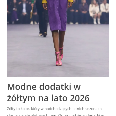
Modne dodatki w‌
żółtym na lato 2026
Żółty to kolor, który w nadchodzących letnich sezonach
stanie się absolutnym hitem. Oprócz odzieży,
dodatki w