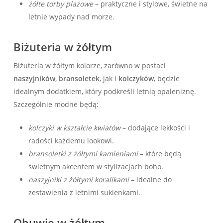
żółte torby plażowe
– praktyczne i stylowe, świetne na
letnie ‍wypady nad​ morze.
Biżuteria w żółtym
Biżuteria w żółtym kolorze, zarówno w postaci
naszyjników
,
bransoletek
, jak i
kolczyków
, będzie
idealnym dodatkiem,⁣ który podkreśli⁤ letnią opaleniznę.
Szczególnie modne będą:
kolczyki w kształcie kwiatów
– dodające lekkości i
radości każdemu lookowi.
bransoletki z żółtymi kamieniami
– które będą
świetnym akcentem w⁤ stylizacjach boho.
naszyjniki z żółtymi koralikami
– idealne do
zestawienia z letnimi sukienkami.
Obuwie w żółtym