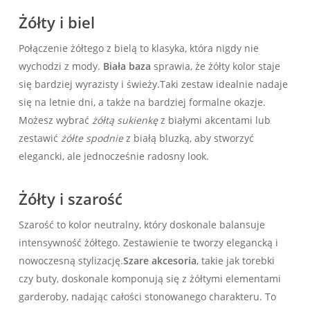
Żółty i biel
Połączenie żółtego⁣ z bielą to klasyka, która nigdy nie⁣
wychodzi z mody.
Biała baza
sprawia, że⁤ żółty kolor staje
się bardziej wyrazisty i świeży.Taki ⁣zestaw idealnie nadaje
się na⁣ letnie dni, a także na bardziej formalne‍ okazje.
Możesz wybrać
żółtą sukienkę
z białymi akcentami lub
zestawić
żółte spodnie
z białą bluzką, aby stworzyć
elegancki, ale jednocześnie radosny look.
Żółty i szarość
Szarość to ⁢kolor⁣ neutralny, który doskonale ​balansuje
intensywność żółtego. Zestawienie te tworzy elegancką i
nowoczesną stylizację.
Szare akcesoria
, takie jak torebki
czy buty, doskonale⁤ komponują się z żółtymi elementami
garderoby, nadając całości stonowanego charakteru. To