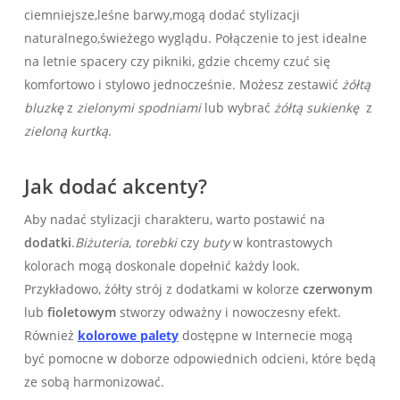
ciemniejsze,leśne barwy,mogą dodać stylizacji
naturalnego,świeżego wyglądu. Połączenie to jest idealne
na letnie spacery czy pikniki, gdzie chcemy​ czuć się
komfortowo⁣ i stylowo jednocześnie. Możesz ⁣zestawić
żółtą⁢
bluzkę
z
zielonymi spodniami
lub wybrać
żółtą sukienkę
​ z
zieloną kurtką
.
Jak dodać ‌akcenty?
Aby ⁢nadać stylizacji charakteru,⁢ warto postawić na‌
dodatki
.
Biżuteria
,
torebki
czy
buty
w kontrastowych
kolorach mogą doskonale dopełnić każdy look.
Przykładowo, ‌żółty strój ​z dodatkami w kolorze
czerwonym
lub
fioletowym
stworzy odważny i nowoczesny efekt.‍
Również
kolorowe palety
dostępne w Internecie mogą
być⁣ pomocne w⁤ doborze odpowiednich odcieni, które będą
ze sobą harmonizować.