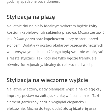
godziny ⁣spędzone poza domem.
Stylizacja na plażę
Na letnie dni ⁢na plaży idealnym‍ wyborem będzie
żółty
kostium kąpielowy
lub
sukienka plażowa
. Można zestawić
je z
lekkim pareo
oraz
kapeluszem
, który ochroni przed
słońcem. Dodatki w postaci
okularów przeciwsłonecznych
w intensywnym odcieniu żółtego będą świetnie współgrać
⁢z resztą stylizacji. Taki look nie tylko będzie trendy, ale
również funkcjonalny, idealny do relaksu nad ⁤wodą.
Stylizacja na wieczorne wyjście
Na‌ letnie wieczory, kiedy planujesz wyjście ⁤na kolację czy
imprezę, postaw na
żółtą sukienkę
w fasonie maxi. Taki
element garderoby będzie wyglądał elegancko i
efektownie. Można do tego dodać
złotą biżuterię
oraz