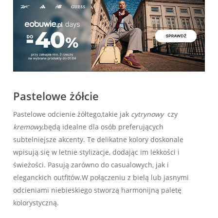
Pastelowe żółcie
Pastelowe odcienie żółtego,takie jak‌
cytrynowy
‍ czy
kremowy
,będą idealne dla osób preferujących
subtelniejsze akcenty. Te delikatne kolory doskonale
wpisują się w letnie stylizacje, ⁤dodając im lekkości i
świeżości.⁢ Pasują zarówno do casualowych,​ jak​ i
eleganckich outfitów.W połączeniu z bielą lub jasnymi
odcieniami niebieskiego stworzą harmonijną paletę
kolorystyczną.