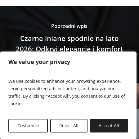
Poprzedni wpis
Czarne lniane spodnie na lato
2026: Odkryj elegancję i komfort
w gorące dni!
We value your privacy
We use cookies to enhance your browsing experience,
serve personalized ads or content, and analyze our
traffic. By clicking "Accept All", you consent to our use of
cookies.
Następny wpis
Jak poprawić metabolizm?
Customize
Reject All
Accept All