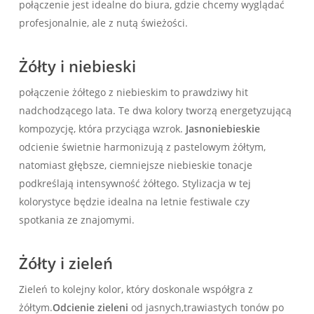
połączenie jest idealne do biura, gdzie chcemy wyglądać
profesjonalnie, ale z ​nutą​ świeżości.
Żółty i⁤ niebieski
połączenie żółtego z⁣ niebieskim to prawdziwy​ hit
nadchodzącego lata. Te dwa⁢ kolory tworzą ‌energetyzującą
kompozycję, która przyciąga wzrok.
Jasnoniebieskie
odcienie ⁣świetnie harmonizują z pastelowym żółtym,
natomiast głębsze, ciemniejsze niebieskie tonacje
podkreślają ⁢intensywność ‌żółtego. Stylizacja w tej
kolorystyce będzie idealna na letnie festiwale czy
‌spotkania ze znajomymi.
Żółty i ​zieleń
Zieleń to kolejny‍ kolor, który doskonale współgra z
żółtym.
Odcienie zieleni
od jasnych,trawiastych tonów po