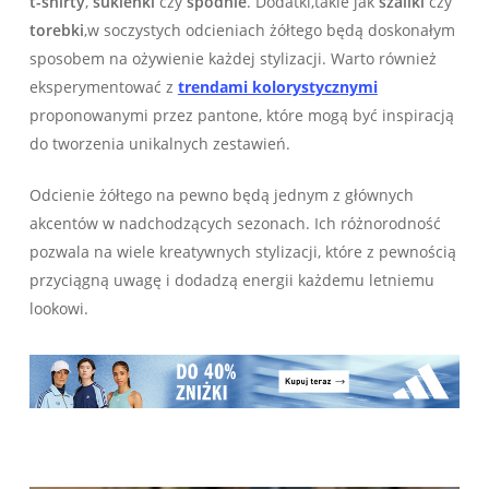
t-shirty
,
sukienki
czy
spodnie
. Dodatki,takie jak
szaliki
czy
torebki
,w soczystych odcieniach żółtego będą doskonałym
sposobem na ożywienie każdej stylizacji. Warto również
eksperymentować z
trendami kolorystycznymi
proponowanymi ​przez‌ pantone, które mogą być inspiracją
do tworzenia unikalnych zestawień.
Odcienie żółtego na pewno będą jednym z głównych
akcentów w nadchodzących sezonach. Ich różnorodność⁤
pozwala na wiele kreatywnych ⁢stylizacji, które z pewnością
przyciągną uwagę​ i dodadzą energii każdemu ⁣letniemu
lookowi.