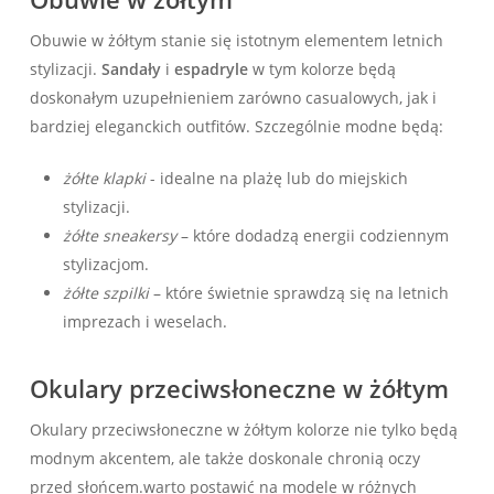
Obuwie w żółtym stanie się istotnym elementem letnich
stylizacji.
Sandały
i
espadryle
w tym ⁤kolorze będą
doskonałym‍ uzupełnieniem zarówno casualowych,⁣ jak i
bardziej eleganckich outfitów. ⁣Szczególnie ​modne będą:
żółte klapki
-⁤ idealne na plażę lub do miejskich
stylizacji.
żółte⁣ sneakersy
– które dodadzą‌ energii codziennym
stylizacjom.
żółte szpilki
– które świetnie sprawdzą się na letnich
imprezach i weselach.
Okulary przeciwsłoneczne w żółtym
Okulary przeciwsłoneczne w żółtym kolorze nie tylko ‍będą ​
modnym ‍akcentem, ale także doskonale chronią oczy
przed słońcem.warto postawić na modele w różnych