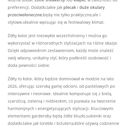
preferencji. Dodatki,takie jak
plecak
i
duże okulary
przeciwsłoneczne
,będą nie ​tylko praktyczne,ale i
stylowe,idealnie wpisując​ się w festiwalowy klimat.
Żółty kolor jest niezwykle wszechstronny⁤ i⁤ można go
wykorzystać w różnorodnych stylizacjach na różne okazje.
Dzięki ​odpowiednim zestawieniom, ⁤każdy może znaleźć
swój własny, ‍unikalny styl, który podkreśli osobowość i
doda pewności siebie.
Żółty ​to kolor, który będzie dominował w modzie na lato
2026, oferując szeroką gamę odcieni, od pastelowych po
intensywne ⁣i neonowe.‌ Idealnie komponuje ⁢się z bielą,
szarością, zielenią⁤ i niebieskim, co pozwala na tworzenie
harmonijnych i energetyzujących⁣ stylizacji. Kluczowymi
elementami garderoby ⁢będą żółte bluzki,sukienki oraz
dodatki,takie jak torebki i biżuteria,które ożywią codzienne