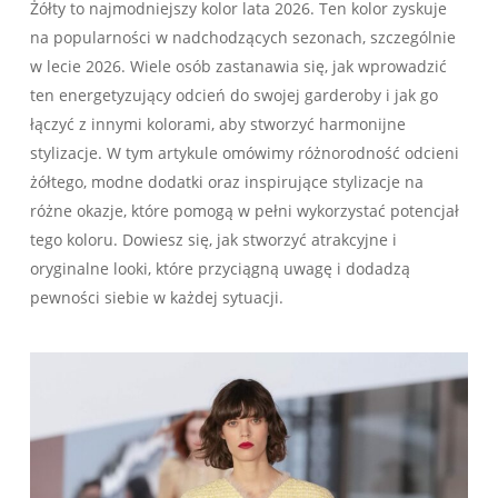
Żółty to najmodniejszy kolor lata 2026. Ten kolor ⁤zyskuje
na ​popularności‌ w nadchodzących sezonach, szczególnie
w lecie ⁤2026. Wiele osób zastanawia się, jak ‍wprowadzić⁢
ten energetyzujący odcień ​do ‌swojej garderoby ‌i jak⁤ go
łączyć z innymi kolorami, ‌aby stworzyć harmonijne ​
stylizacje. W tym artykule omówimy różnorodność odcieni
żółtego, modne dodatki‌ oraz ⁤inspirujące stylizacje⁤ na‍
różne okazje, które pomogą w pełni wykorzystać potencjał
tego koloru. Dowiesz się, jak stworzyć atrakcyjne‌ i
oryginalne looki, które przyciągną uwagę⁢ i dodadzą
pewności⁣ siebie w ⁢każdej sytuacji.